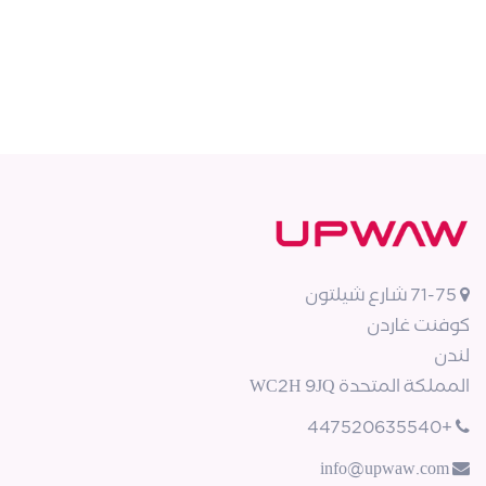
71-75 شارع شيلتون
كوفنت غاردن
لندن
المملكة المتحدة WC2H 9JQ
+447520635540
info@upwaw.com